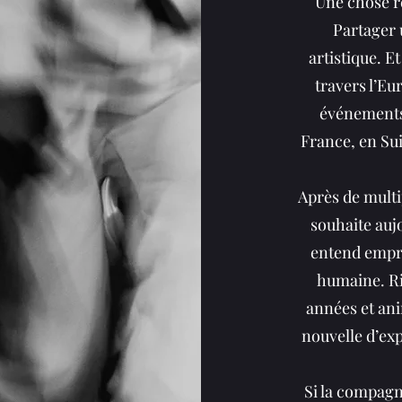
Une chose re
Partager 
artistique. E
travers l’Eu
événements 
France, en Sui
Après de multi
souhaite auj
entend empru
humaine. Ri
années et an
nouvelle d’exp
Si la compagn