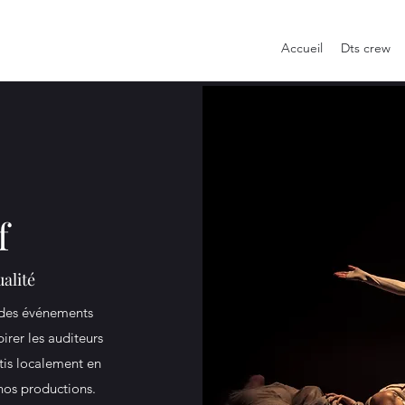
Accueil
Dts crew
f
alité
c des événements
pirer les auditeurs
is localement en
nos productions.