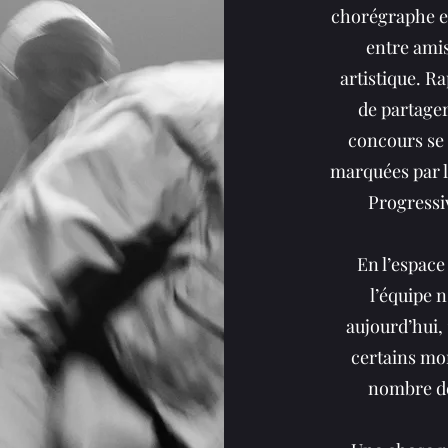
chorégraphe et
entre amis
artistique. R
de partager 
concours se 
marquées par l
Progressiv
En l’espace
l’équipe n
aujourd’hui,
certains mom
nombre de 